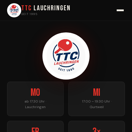
TTC
Lauchringen
SEIT 1995
Mo
Mi
ab 17:30 Uhr ·
17:00 – 19:30 Uhr ·
Lauchringen
Gurtweil
Fr
3×