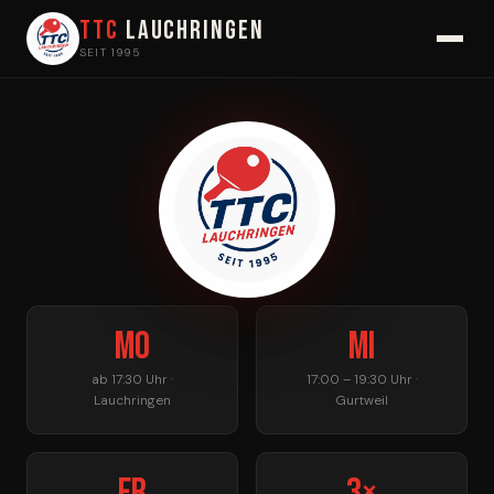
TTC
Lauchringen
SEIT 1995
Mo
Mi
ab 17:30 Uhr ·
17:00 – 19:30 Uhr ·
Lauchringen
Gurtweil
Fr
3×